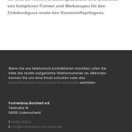
von komplexen Formen und Werkzeugen für den
Zinkdruckguss sowie den Kunststoffspritzguss.
Wenn Sie uns telefonisch kontaktieren möchten, rufen Sie
bitte die rechts aufgeführte Telefonnummer an. Alternativ
können Sie uns eine Email schicken oder das
Kontaktformular auf unserer Kontaktseite
ausfüllen.
Formenbau Borchert e.K.
Talstraße 91
58515 Lüdenscheid
T
02351 26622
E
info@formenbau-borchert.de